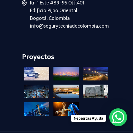
Kr. 1 Este #89-95 Off.401
Edificio Pijao Oriental
Bogotá, Colombia
info@segurytecniadecolombia.com
Proyectos
+
+
+
+
+
+
+
+
Necesitas Ayuda