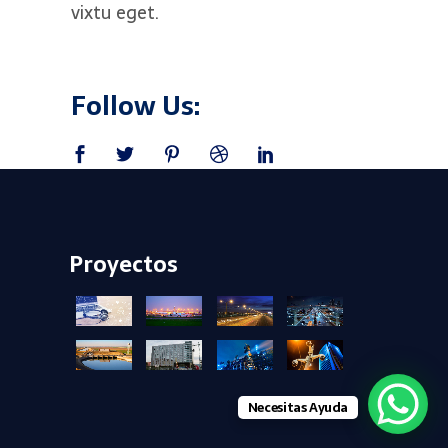
vixtu eget.
Follow Us:
Proyectos
+
+
+
+
+
+
+
+
Necesitas Ayuda