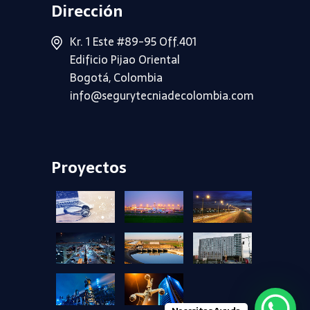
Dirección
Kr. 1 Este #89-95 Off.401
Edificio Pijao Oriental
Bogotá, Colombia
info@segurytecniadecolombia.com
Proyectos
+
+
+
+
+
+
+
+